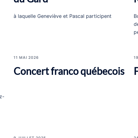
à laquelle Geneviève et Pascal participent
B
d
p
11 MAI 2026
1
Concert franco québecois
z-
9 JUILLET 2025
2