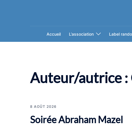
Aller
au
contenu
Accueil
L’association
Label rando
Auteur/autrice :
8 AOÛT 2026
Soirée Abraham Mazel